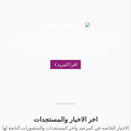
مرصد المعلومات الانتخابية
الرؤيةعملية انتخابية فلسطينية نزيهة وشفافة تستند إلى
معلومات دقيقة ومشاركة مجتمعية واسعة.الرسالةرصد وتحليل
العملية الانتخابية في جميع مراحلها، وإنتاج ...
اقرا المزيد
اخر الاخبار والمستجدات
الاخبار الخاصه في المرصد واخر المستجدات والمنشورات التابعة لها