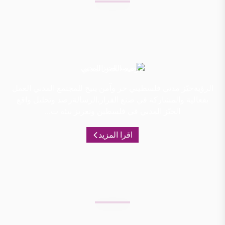
مرصد الحيز المدني
الرؤيةحيّز مدني فلسطيني حر وآمن يتيح للمجتمع المدني العمل
بفعالية والمشاركة في صنع القرار.الرسالةرصد وتحليل واقع
الحيّز المدني في فلسطين وتعزيز بيئة ت...
اقرا المزيد