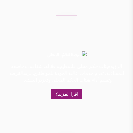
مرصد الحكم المحلي
الرؤيةهيئات حكم محلي فلسطينية فعّالة، شفافة، وخاضعة
للمساءلة، تقدّم خدمات عالية الجودة للمواطنين.الرسالةرصد
وتقييم أداء هيئات الحكم المحلي وتعزيز الشف...
اقرا المزيد