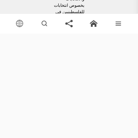
بيان توضيحي صادر عن مرصد العالم العربي للديمقراطية
والانتخابات بخصوص انتخابات للفلسطينيين في الخارج
انطلقت العملية الانتخابية بعد اصدار القرار بقانون لتعديلات على
قانون الانتخابات العامة رقم 1 لسنة 2007، والمرسوم الرئاسي
الخاص بالانتخابات التشريعية و...
اقرأ المزيد
معرض الوسائط
مجموعة من الصور ومقاطع الفيديو من أنشطة المرصد